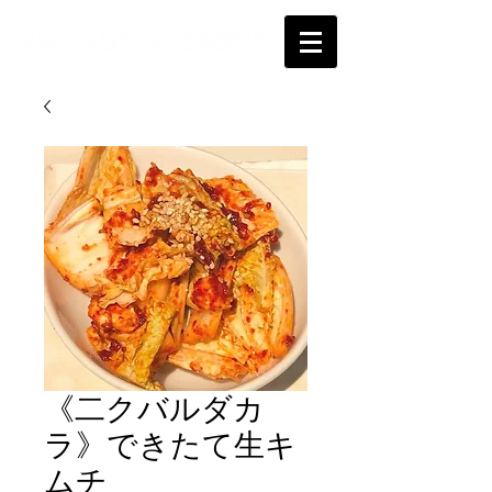
《二クバルダカ
ラ》できたて生キ
ムチ